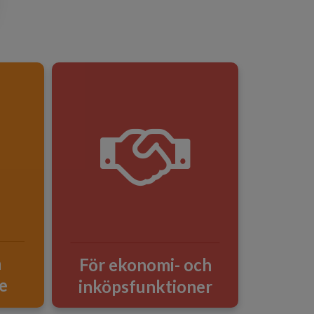
h
För ekonomi- och
e
inköpsfunktioner