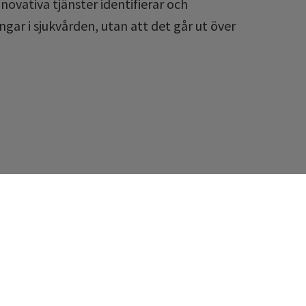
ovativa tjänster identifierar och
ngar i sjukvården, utan att det går ut över