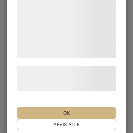
statistik og marketing. Disse oplysninger
kan blive delt med annoncerings- og
analysepartnere, som kan kombinere dem
med data, du tidligere har givet dem eller
de har indsamlet gennem din brug af deres
tjenester. Ved at klikke på 'OK' giver du
samtykke til disse formål.
Læs mere om vores brug af cookies og
behandling af persondata på vores
hjemmeside.
OK
NØDVENDIGE
PRÆFERENCER
AFVIS ALLE