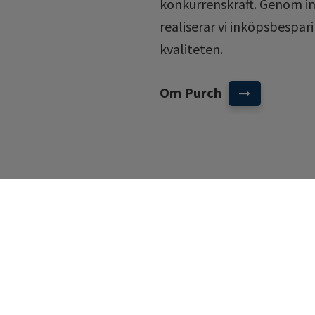
konkurrenskraft. Genom inn
realiserar vi inköpsbespari
kvaliteten.
Om Purch
Referenser