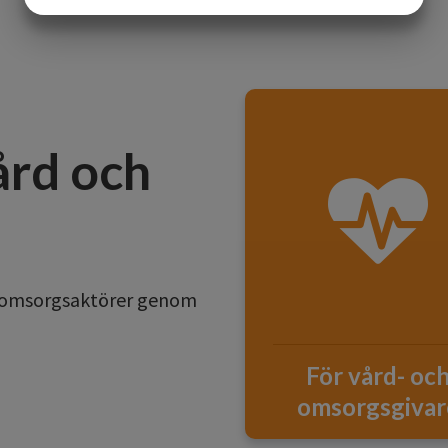
MARKETING
STATISTIK
ård och
ch omsorgsaktörer genom
För vård- oc
omsorgsgivar