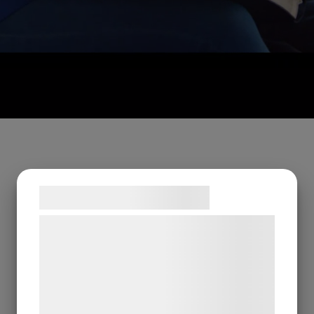
Samtykke til cookies
Vi og vores samarbejdspartnere bruger
teknologier, herunder cookies, til at
indsamle oplysninger om dig til forskellige
formål, herunder: Tilpasning af annoncering,
bedre brugeroplevelse, funktionalitet,